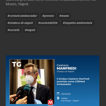
Museo, Napoli.
#csrmed-ambassador
#premio
#mann
#sindaco-di-napoli
#sostenibilità
#impatto-ambientale
#società
#napoli