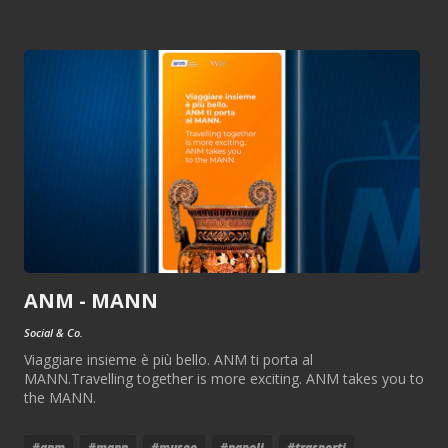
ANM - MANN
Social & Co.
Viaggiare insieme è più bello. ANM ti porta al
MANN.Travelling together is more exciting. ANM takes you to
the MANN.
#anm
#mann
#museo
#napoli
#trasporti