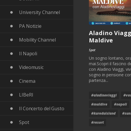
University Channel
PA Notizie
Aladino Viaggi
Maldive
Mobility Channel
Spot
Il Napoli
Un sogno lontano, ora
mai.Scopri il fascino d
Videomusic
con Aladino Viaggi, viv
sogno in pensione co
partenza...
Cinema
LIBeRI
#aladinoviaggi
#va
#maldive
#napoli
Il Concerto del Gusto
#kureduisland
#sun
Spot
#resort