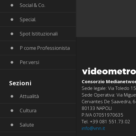
Social & Co.
Special.
Spot Istituzionali
P come Professionista
Per.versi
videometr
Consorzio Medianetwo
Sezioni
Sede legale: Via Toledo 15
Sede Operativa: Via Migue
Attualità
Cervantes De Saavedra, 6
80133 NAPOLI
Cultura
P.IVA 07051970635
Tel. +39 081 551.73.02
Salute
info@vnn.it