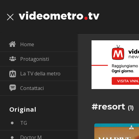
videometro
tv
Home
Protagonisti
La TV della metro
Contattaci
#resort
(1)
Original
TG
Doctor M