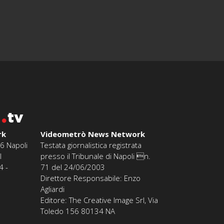
o
tv
rk
Videometrò News Network
6 Napoli
Testata giornalistica registrata
l
presso il Tribunale di Napoli n.
4 -
71 del 24/06/2003
Direttore Responsabile: Enzo
Agliardi
Editore: The Creative Image Srl, Via
Toledo 156 80134 NA