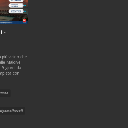
 -
 più vicino che
elle Maldive
i 9 giorni da
mpleta con
canze
siyamolhuveli