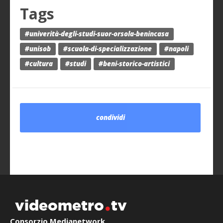
Tags
#univerità-degli-studi-suor-orsola-benincasa
#unisob
#scuola-di-specializzazione
#napoli
#cultura
#studi
#beni-storico-artistici
condividi
videometro
tv
Consorzio Medianetwork