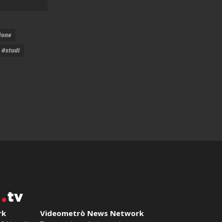
ione
#studi
o
tv
rk
Videometrò News Network