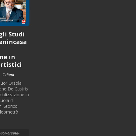
li Studi
Benincasa
ne in
rtistici
Cultura
 Suor Orsola
eone De Castris
cializzazione in
cuola di
ni Storico
Videometrò
suor-orsola-