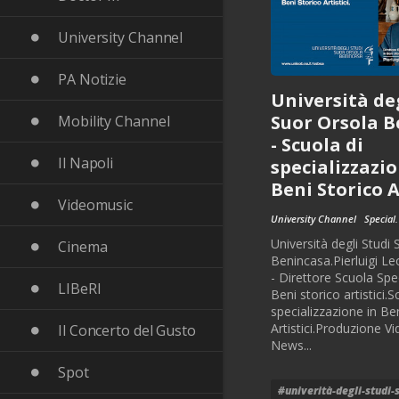
University Channel
PA Notizie
Università deg
Suor Orsola 
Mobility Channel
- Scuola di
Il Napoli
specializzazio
Beni Storico A
Videomusic
University Channel
Special.
Università degli Studi
Cinema
Benincasa.Pierluigi L
- Direttore Scuola Spe
LIBeRI
Beni storico artistici.S
specializzazione in Be
Artistici.Produzione 
Il Concerto del Gusto
News...
Spot
#univerità-degli-studi-