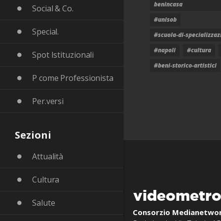
benincasa
Social & Co.
#unisob
Special.
#scuola-di-specializzaz
#napoli
#cultura
Spot Istituzionali
#beni-storico-artistici
P come Professionista
Per.versi
Sezioni
Attualità
Cultura
videometr
Salute
Consorzio Medianetwo