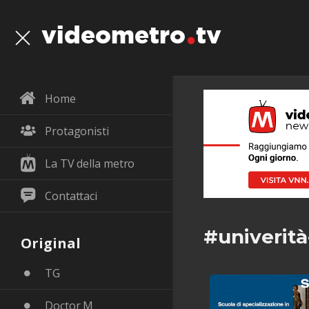
videometro
tv
Home
Protagonisti
La TV della metro
Contattaci
#univerità
Original
TG
Doctor M