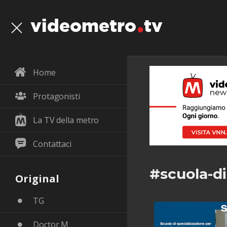
videometro
tv
Home
Protagonisti
La TV della metro
Contattaci
#scuola-di
Original
TG
Doctor M