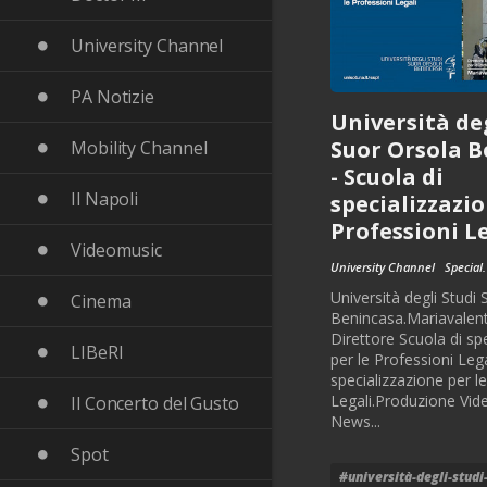
University Channel
PA Notizie
Università deg
Suor Orsola 
Mobility Channel
- Scuola di
Il Napoli
specializzazio
Professioni L
Videomusic
University Channel
Special.
Università degli Studi
Cinema
Benincasa.Mariavalent
Direttore Scuola di sp
LIBeRI
per le Professioni Lega
specializzazione per l
Legali.Produzione Vi
Il Concerto del Gusto
News...
Spot
#università-degli-studi