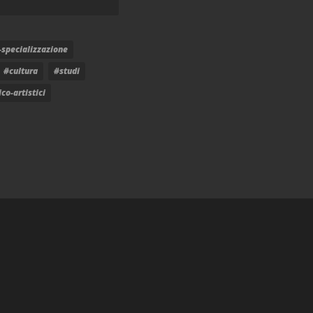
-specializzazione
#cultura
#studi
co-artistici