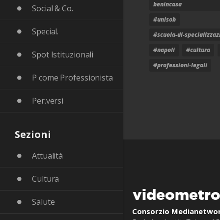
benincasa
Social & Co.
#unisob
Special.
#scuola-di-specializzaz
#napoli
#cultura
Spot Istituzionali
#professioni-legali
P come Professionista
Per.versi
Sezioni
Attualità
Cultura
videometr
Salute
Consorzio Medianetwo