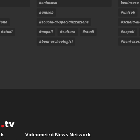
benincasa
benincasa
#unisob
#unisob
ione
#scuola-di-specializzazione
#scuola-di
#studi
#napoli
#cultura
#studi
#napoli
#beni-archeologici
#beni-stori
o
tv
rk
Videometrò News Network