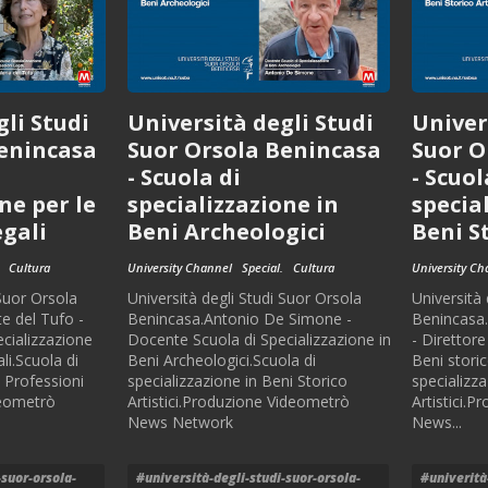
li Studi
Università degli Studi
Univer
Benincasa
Suor Orsola Benincasa
Suor O
- Scuola di
- Scuol
ne per le
specializzazione in
specia
egali
Beni Archeologici
Beni St
Cultura
University Channel
Special.
Cultura
University Ch
 Suor Orsola
Università degli Studi Suor Orsola
Università 
e del Tufo -
Benincasa.Antonio De Simone -
Benincasa.
ecializzazione
Docente Scuola di Specializzazione in
- Direttore
li.Scuola di
Beni Archeologici.Scuola di
Beni storic
e Professioni
specializzazione in Beni Storico
specializza
deometrò
Artistici.Produzione Videometrò
Artistici.
News Network
News...
-suor-orsola-
#università-degli-studi-suor-orsola-
#univerità