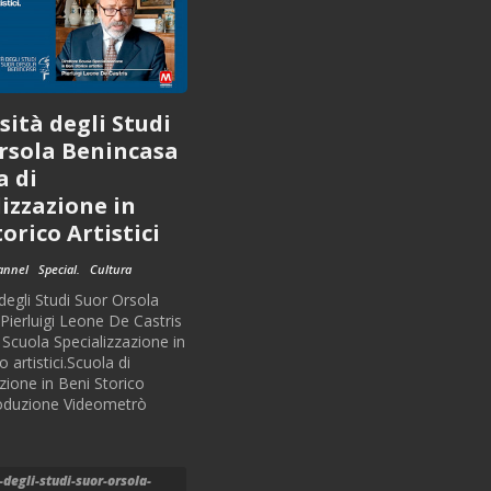
sità degli Studi
rsola Benincasa
a di
lizzazione in
orico Artistici
annel
Special.
Cultura
degli Studi Suor Orsola
Pierluigi Leone De Castris
 Scuola Specializzazione in
o artistici.Scuola di
zione in Beni Storico
Produzione Videometrò
-degli-studi-suor-orsola-