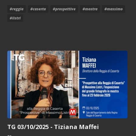
#reggia
#caserta
#prospettive
#mostra
#massimo
#listri
TG 03/10/2025 - Tiziana Maffei