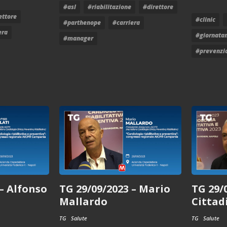
#asl
#riabilitazione
#direttore
ettore
#clinic
#parthenope
#carriera
era
#giornata
#manager
#prevenzi
 – Alfonso
TG 29/09/2023 – Mario
TG 29/
Mallardo
Cittad
TG
Salute
TG
Salute