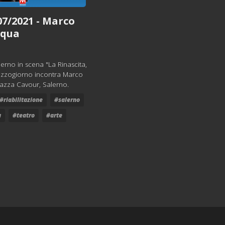
07/2021 - Marco
cqua
lerno in scena "La Rinascita,
Mezzogiorno incontra Marco
iazza Cavour, Salerno.
#riabilitazione
#salerno
a
#teatro
#arte