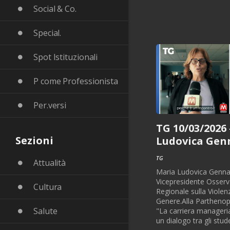
Social & Co.
Special.
Spot Istituzionali
P come Professionista
Per.versi
TG 10/03/2026 
Sezioni
Ludovica Gen
TG
Attualità
Maria Ludovica Genna
Vicepresidente Osserv
Cultura
Regionale sulla Violen
Genere.Alla Parthenop
Salute
"La carriera manageria
un dialogo tra gli stude