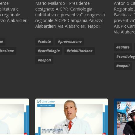
dente
Mario Mallardo - Presidente
Antonio Cit
ilitativa e
designato AICPR.“Cardiologia
Regionale
o regionale
riabilitativa e preventiva”: congresso
Basilicata.
o Alabardieri.
regionale AICPR Campania.Palazzo
preventiva
Alabardieri. Via Alabardieri, Napoli.
AICPR Camp
Via Alabard
ne
#salute
#prevenzione
#salute
litazione
#cardiologia
#riabilitazione
#cardiolog
#napoli
#napoli