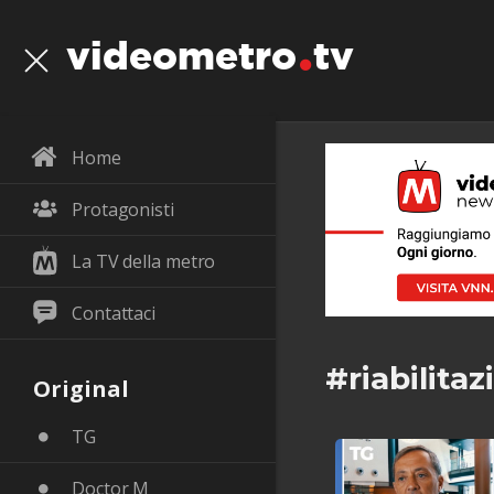
videometro
tv
Home
Protagonisti
La TV della metro
Contattaci
#riabilita
Original
TG
Doctor M