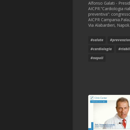
Alfonso Galati - Presi
AICPR.“Cardiologia riab
preventiva”: congress
AICPR Campania.Palazz
Via Alabardieri, Napoli.
#salute
#prevenzio
#cardiologia
#riabi
#napoli