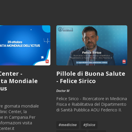
Center -
Pillole di Buona Salute
ta Mondiale
- Felice Sirico
tus
Doctor M
Felice Sirico - Ricercatore in Medicina
Fisica e Riabilitativa del Dipartimento
bre giornata mondiale
di Sanità Pubblica AOU Federico II.
Clinic Center, la
one in Campania.Per
nformazioni visita
#medicina
#fisica
enter.it