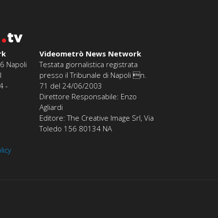
o
tv
rk
Videometrò News Network
6 Napoli
Testata giornalistica registrata
l
presso il Tribunale di Napoli n.
4 -
71 del 24/06/2003
Direttore Responsabile: Enzo
Agliardi
Editore: The Creative Image Srl, Via
Toledo 156 80134 NA
licy