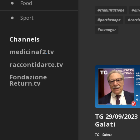
Food
#riabilitazione
#dir
Sport
#parthenope
#carri
#manager
Channels
medicinaf2
.
tv
raccontidarte
.
tv
Fondazione
Return
.
tv
TG 29/09/2023
Galati
TG
Salute