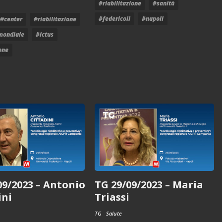
#riabilitazione
#sanità
#federicoii
#napoli
#center
#riabilitazione
mondiale
#ictus
one
09/2023 – Antonio
TG 29/09/2023 – Maria
ini
Triassi
TG
Salute