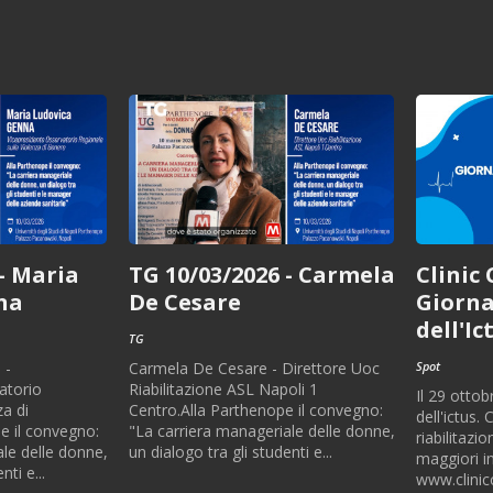
- Maria
TG 10/03/2026 - Carmela
Clinic 
na
De Cesare
Giorna
dell'Ic
TG
Spot
 -
Carmela De Cesare - Direttore Uoc
atorio
Riabilitazione ASL Napoli 1
Il 29 otto
za di
Centro.Alla Parthenope il convegno:
dell'ictus. 
e il convegno:
"La carriera manageriale delle donne,
riabilitazi
le delle donne,
un dialogo tra gli studenti e...
maggiori i
nti e...
www.clinicc