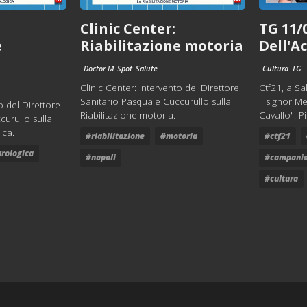
Clinic Center:
TG 11/
e
Riabilitazione motoria
Dell'A
Doctor M
Spot
Salute
Cultura
TG
Clinic Center: intervento del Direttore
Ctf21, a Sa
Sanitario Pasquale Cuccurullo sulla
il signor 
o del Direttore
Riabilitazione motoria.
Cavallo". P
curullo sulla
ica.
#riabilitazione
#motoria
#ctf21
rologica
#napoli
#campani
#cultura