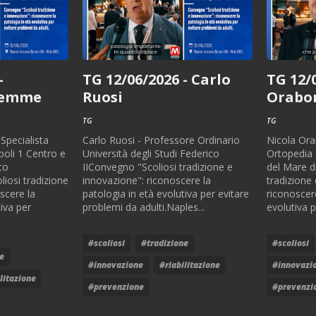
-
TG 12/06/2026 - Carlo
TG 12/
lemme
Ruosi
Orabo
TG
TG
Specialista
Carlo Ruosi - Professore Ordinario
Nicola Ora
oli 1 Centro e
Università degli Studi Federico
Ortopedia
co
IIConvegno "Scoliosi tradizione e
del Mare d
iosi tradizione
innovazione": riconoscere la
tradizione
scere la
patologia in età evolutiva per evitare
riconoscere
tiva per
problemi da adulti.Naples...
evolutiva p
#scoliosi
#tradizione
#scoliosi
e
#innovazione
#riabilitazione
#innovazi
litazione
#prevenzione
#prevenzi