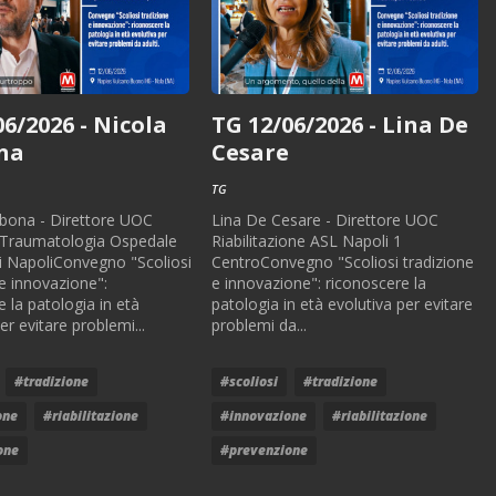
06/2026 - Nicola
TG 12/06/2026 - Lina De
na
Cesare
TG
bona - Direttore UOC
Lina De Cesare - Direttore UOC
 Traumatologia Ospedale
Riabilitazione ASL Napoli 1
i NapoliConvegno "Scoliosi
CentroConvegno "Scoliosi tradizione
 e innovazione":
e innovazione": riconoscere la
 la patologia in età
patologia in età evolutiva per evitare
er evitare problemi...
problemi da...
#tradizione
#scoliosi
#tradizione
one
#riabilitazione
#innovazione
#riabilitazione
one
#prevenzione