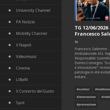
University Channel
PA Notizie
TG 12/06/2026 
Francesco Sa
Mobility Channel
TG
Il Napoli
Francesco Salemme - 
Ambulatoriale ASL Nap
Videomusic
Responsabile Scientifi
Evento.Convegno "Scol
e innovazione": ricono
Cinema
patologia in età evolu
evitare...
LIBeRI
#scoliosi
#tradizion
Il Concerto del Gusto
#innovazione
#riabi
Spot
#prevenzione