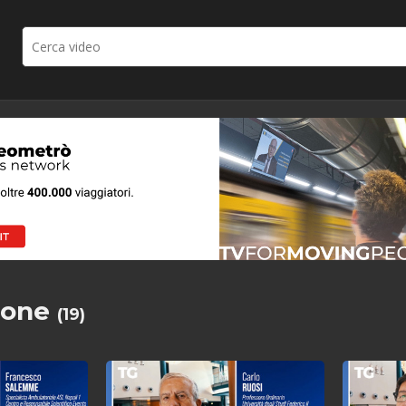
zione
(19)